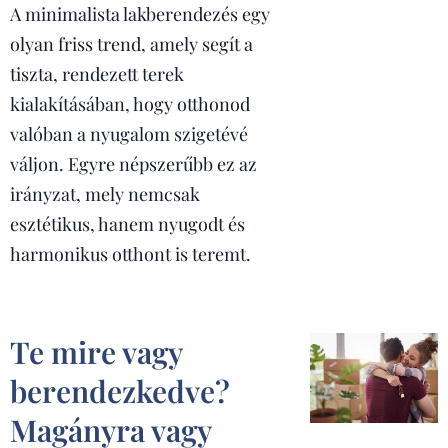
A minimalista lakberendezés egy
olyan friss trend, amely segít a
tiszta, rendezett terek
kialakításában, hogy otthonod
valóban a nyugalom szigetévé
váljon. Egyre népszerűbb ez az
irányzat, mely nemcsak
esztétikus, hanem nyugodt és
harmonikus otthont is teremt.
Te mire vagy
berendezkedve?
Magányra vagy