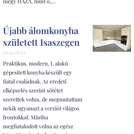
megy HAZA, mint ő,...
Újabb álomkonyha
született Isaszegen
2024.08.05
Praktikus, modern, L alakú
gépesített konyha készült egy
fiatal családnak. Az eredeti
elképzelés szerint sötétet
szerettek volna, de megmutattam
nekik ugyanazt a verziót világos
frontokkal. Mintha
megfiatalodott volna az egész