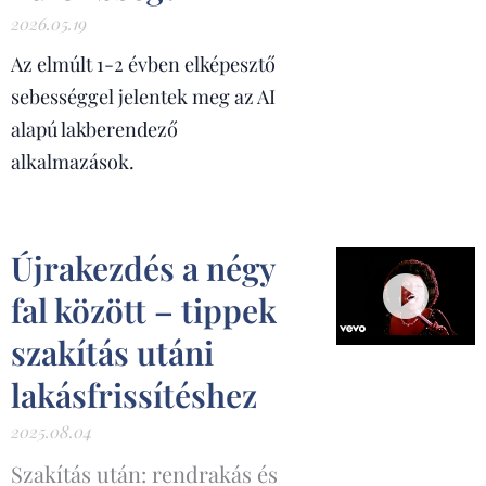
2026.05.19
Az elmúlt 1-2 évben elképesztő
sebességgel jelentek meg az AI
alapú lakberendező
alkalmazások.
Újrakezdés a négy
fal között – tippek
szakítás utáni
lakásfrissítéshez
2025.08.04
Szakítás után: rendrakás és