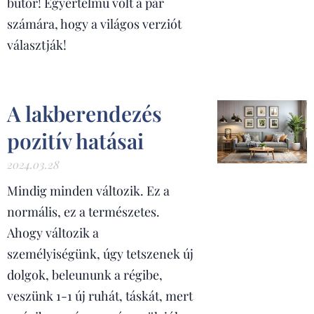
bútor! Egyértelmű volt a pár
számára, hogy a világos verziót
választják!
A lakberendezés
pozitív hatásai
2024.03.28
Mindig minden változik. Ez a
normális, ez a természetes.
Ahogy változik a
személyiségünk, úgy tetszenek új
dolgok, beleununk a régibe,
veszünk 1-1 új ruhát, táskát, mert