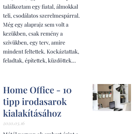
találkoztam egy fiatal, álmokkal
teli, csodálatos szerelmespárral.
Még egy alaprajz sem volt a
kezükben, csak remény a
szivükben, egy terv, amire
mindent feltettek. Kockáztattak,
feladtak, építettek, küzdöttek...
Home Office - 10
tipp irodasarok
kialakításához
2020.03.16