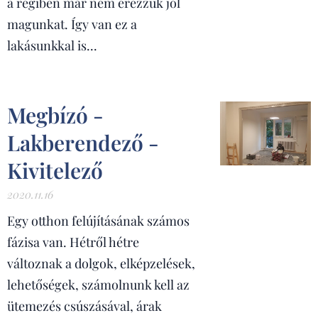
a régiben már nem érezzük jól
magunkat. Így van ez a
lakásunkkal is...
Megbízó -
Lakberendező -
Kivitelező
2020.11.16
Egy otthon felújításának számos
fázisa van. Hétről hétre
változnak a dolgok, elképzelések,
lehetőségek, számolnunk kell az
ütemezés csúszásával, árak