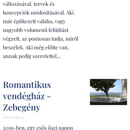
változásával, tervek és
koncepciók módosításával. Aki
már építkezett valaha, vagy
nagyobb volumenű felújítást
végzett, az pontosan tudja, miről
beszélek. Aki még előtte van,
annak pedig szeretettel...
Romantikus
vendégház -
Zebegény
2020.09.14
2019-ben, egy esős őszi napon