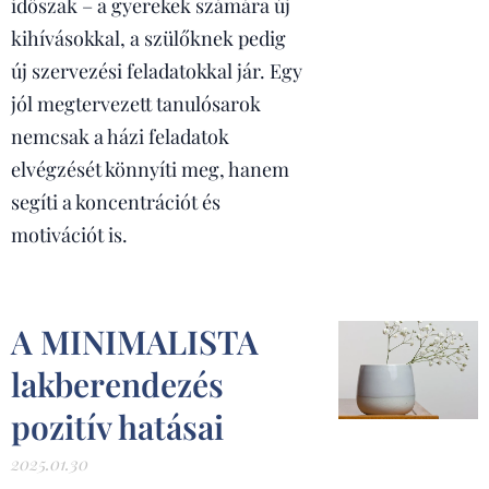
időszak – a gyerekek számára új
kihívásokkal, a szülőknek pedig
új szervezési feladatokkal jár. Egy
jól megtervezett tanulósarok
nemcsak a házi feladatok
elvégzését könnyíti meg, hanem
segíti a koncentrációt és
motivációt is.
A MINIMALISTA
lakberendezés
pozitív hatásai
2025.01.30