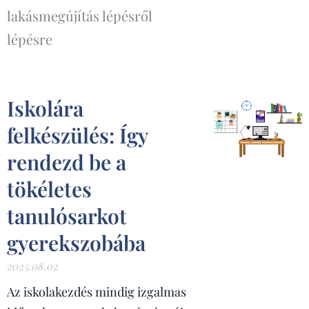
lakásmegújítás lépésről
lépésre
Iskolára
felkészülés: Így
rendezd be a
tökéletes
tanulósarkot
gyerekszobába
2025.08.02
Az iskolakezdés mindig izgalmas