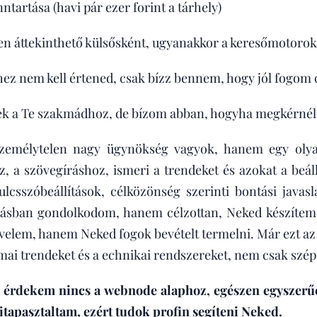
nntartása (havi pár ezer forint a tárhely)
n áttekinthető külsősként, ugyanakkor a keresőmotorok s
ez nem kell értened, csak bízz bennem, hogy jól fogom c
ek a Te szakmádhoz, de bízom abban, hogyha megkérnél
emélytelen nagy ügynökség vagyok, hanem egy olyan 
z, a szövegíráshoz, ismeri a trendeket és azokat a beál
lcsszóbeállítások, célközönség szerinti bontási javas
ásban gondolkodom, hanem célzottan, Neked készítem,
övelem, hanem Neked fogok bevételt termelni. Már ezt az
ai trendeket és a echnikai rendszereket, nem csak szép, 
érdekem nincs a webnode alaphoz, egészen egyszerűen 
kitapasztaltam, ezért tudok profin segíteni Neked.