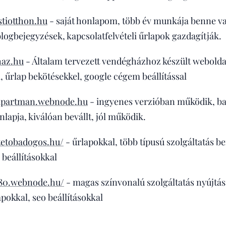
tiotthon.hu
- saját honlapom, több év munkája benne van,
logbejegyzések, kapcsolatfelvételi űrlapok gazdagítják.
haz.hu
- Általam tervezett vendégházhoz készült webolda
l, űrlap bekötésekkel, google cégem beállítással
apartman.webnode.hu
- ingyenes verzióban működik, bal
lapja, kiválóan bevállt, jól működik.
tetobadogos.hu/
- űrlapokkal, több típusú szolgáltatás b
 beállításokkal
or80.webnode.hu/
- magas színvonalú szolgáltatás nyújtása
apokkal, seo beállításokkal