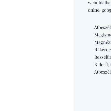
weboldalba,
onlne, goog
✔️ Átbeszélj
✔️ Megismer
✔️ Megnézzü
✔️ Rákérdez
✔️ Beszélün
✔️ Kiderítjü
✔️ Átbeszél