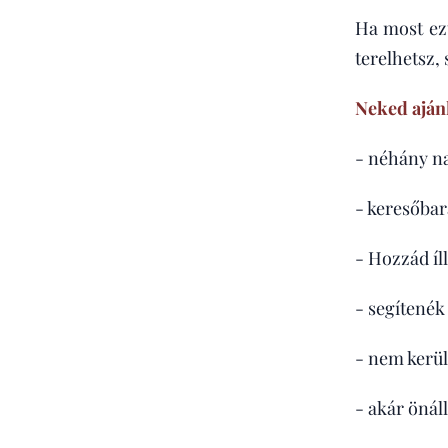
Ha most ezt
terelhetsz,
Neked aján
- néhány na
- keresőbará
- Hozzád íl
- segítenék
- nem kerü
- akár önál