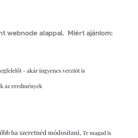
nt webnode alappal. Miért ajánlom:
gfelelőt - akár ingyenes verziót is
őek az eredmények
később ha szeretnéd módosítani,
Te magad is