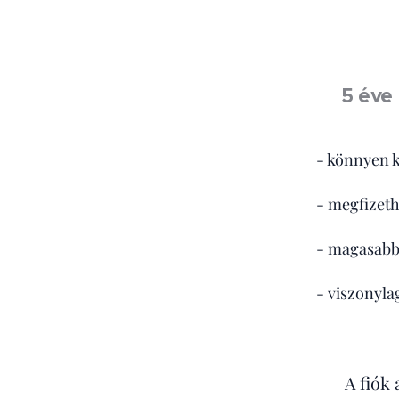
5 éve 
- könnyen k
- megfizeth
- magasabb 
- viszonyla
A fiók