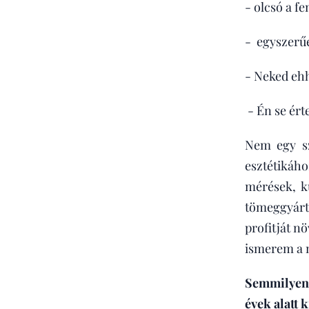
- olcsó a fe
- egyszerűe
- Neked ehh
- Én se ért
Nem egy sz
esztétikáho
mérések, ku
tömeggyárt
profitját n
ismerem a m
Semmilyen 
évek alatt 