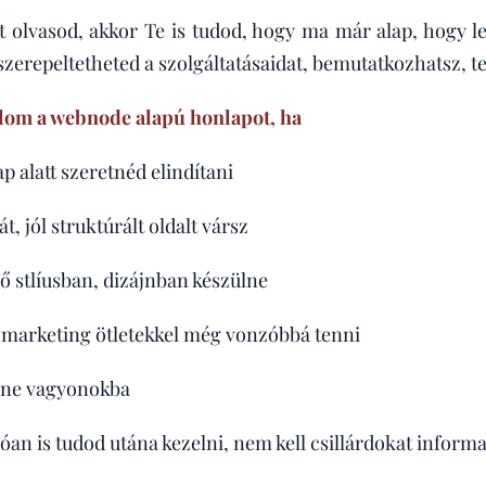
 olvasod, akkor Te is tudod, hogy ma már alap, hogy l
 szerepeltetheted a szolgáltatásaidat, bemutatkozhatsz, t
lom a webnode alapú honlapot, ha
p alatt szeretnéd elindítani
t, jól struktúrált oldalt vársz
lő stlíusban, dizájnban készülne
 marketing ötletekkel még vonzóbbá tenni
lne vagyonokba
lóan is tudod utána kezelni, nem kell csillárdokat inform