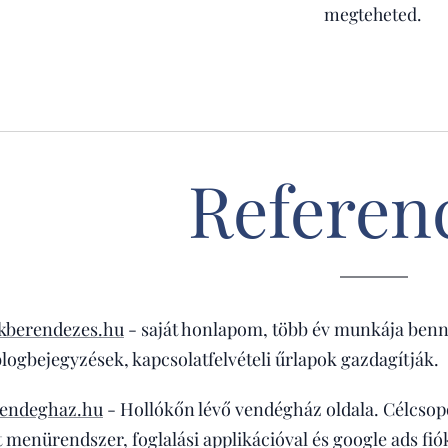
megteheted.
Referen
kberendezes.hu
- saját honlapom, több év munkája benne 
logbejegyzések, kapcsolatfelvételi űrlapok gazdagítják.
endeghaz.hu
- Hollókőn lévő vendégház oldala. Célcsopo
lt menürendszer, foglalási applikációval és google ads fi