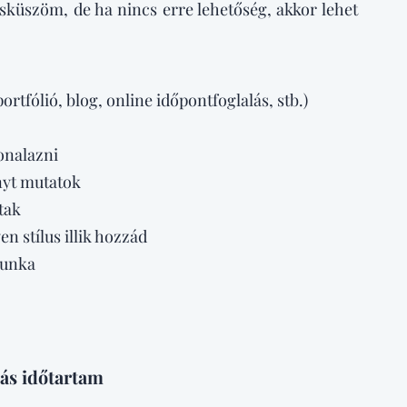
sküszöm, de ha nincs erre lehetőség, akkor lehet
rtfólió, blog, online időpontfoglalás, stb.)
onalazni
nyt mutatok
tak
n stílus illik hozzád
munka
órás időtartam