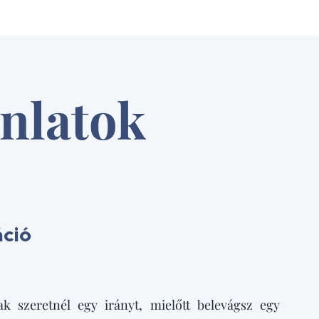
nlatok
áció
szeretnél egy irányt, mielőtt belevágsz egy