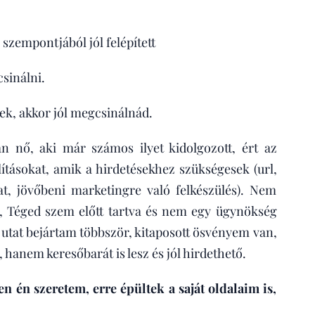
zempontjából jól felépített
sinálni.
ek, akkor jól megcsinálnád.
nő, aki már számos ilyet kidolgozott, ért az
lításokat, amik a hirdetésekhez szükségesek (url,
lat, jövőbeni marketingre való felkészülés). Nem
 Téged szem előtt tartva és nem egy ügynökség
 utat bejártam többször, kitaposott ösvényem van,
hanem keresőbarát is lesz és jól hirdethető.
én szeretem, erre épültek a saját oldalaim is,