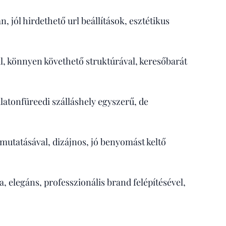
 jól hirdethető url beállítások, esztétikus
l, könnyen követhető struktúrával, keresőbarát
atonfüreedi szálláshely egyszerű, de
emutatásával, dizájnos, jó benyomást keltő
, elegáns, professzionális brand felépítésével,