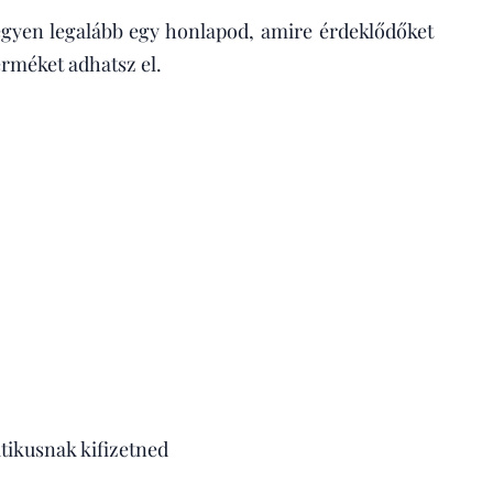
egyen legalább egy honlapod, amire érdeklődőket
erméket adhatsz el.
atikusnak kifizetned