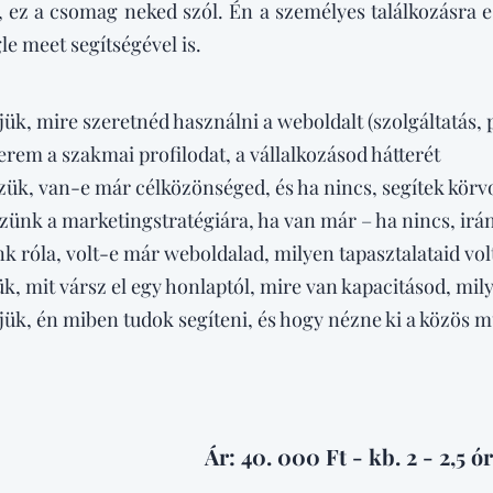
 ez a csomag neked szól. Én a személyes találkozásra e
le meet segítségével is.
ük, mire szeretnéd használni a weboldalt (szolgáltatás, po
em a szakmai profilodat, a vállalkozásod hátterét
k, van-e már célközönséged, és ha nincs, segítek körv
ünk a marketingstratégiára, ha van már – ha nincs, irá
k róla, volt-e már weboldalad, milyen tapasztalataid vol
k, mit vársz el egy honlaptól, mire van kapacitásod, milye
jük, én miben tudok segíteni, és hogy nézne ki a közös 
Ár: 40. 000 Ft - kb. 2 - 2,5 