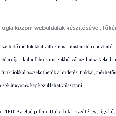
foglalkozom weboldalak készítésével, főké
ezelhető modulokkal változatos stílusban létrehozható
ető a díja - különféle csomagokból választhatsz Neked me
funkciókkal összeköthetők a hirdetési fiókkal, mérhet
g sok ingyenes kép közül lehet választani
 a TIÉD! Az első pillanattól adok hozzáférést, így 