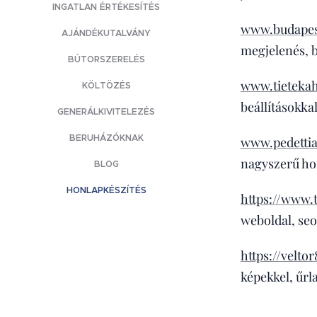
INGATLAN ÉRTÉKESÍTÉS
www.budapes
AJÁNDÉKUTALVÁNY
megjelenés, b
BÚTORSZERELÉS
www.tieteka
KÖLTÖZÉS
beállításokka
GENERÁLKIVITELEZÉS
BERUHÁZÓKNAK
www.pedetti
nagyszerű hon
BLOG
HONLAPKÉSZÍTÉS
https://www.
weboldal, seo
https://velt
képekkel, űrl