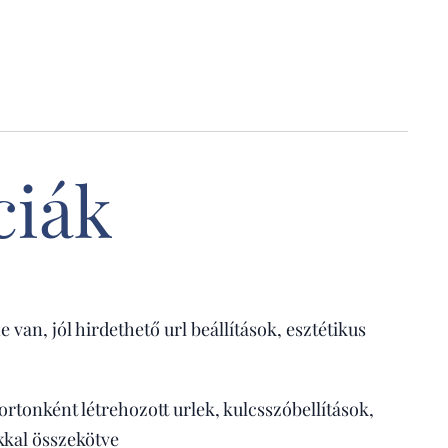
ciák
van, jól hirdethető url beállítások, esztétikus
rtonként létrehozott urlek, kulcsszóbellítások,
ókkal összekötve