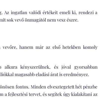
 Az ingatlan valódi értékeit emeli ki, rendezi a
, amit sok vevő önmagától nem vesz észre.
a vevőre, hanem már az első hetekben komoly
bb alkura kényszerülnek, és jóval gyorsabban
liókkal magasabb eladási árat is eredményez.
ülönösen fontos. Minden elvesztegetett hét pénzbe
a fejlesztési tervet, és segítek úgy kialakítani az