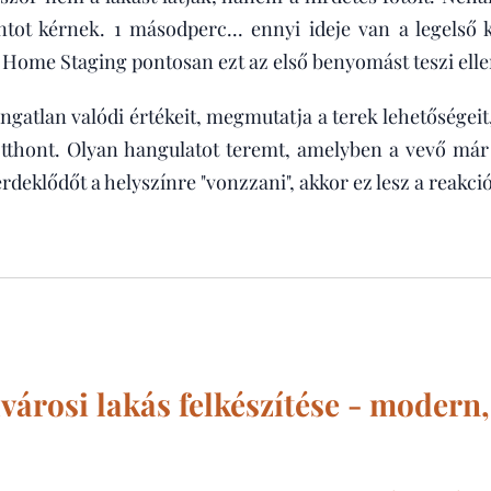
tot kérnek. 1 másodperc... ennyi ideje van a legelső
A Home Staging pontosan ezt az első benyomást teszi elle
ingatlan valódi értékeit, megmutatja a terek lehetősége
 otthont. Olyan hangulatot teremt, amelyben a vevő már a
érdeklődőt a helyszínre "vonzzani", akkor ez lesz a reakci
városi lakás felkészítése - modern,