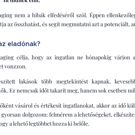
ing nem a hibák elfedéséről szól. Éppen ellenkezőleg.
vítja az összhatást, és segít megmutatni azt a potenciált
 az eladónak?
ging célja, hogy az ingatlan ne hónapokig várjon 
et vonzzon.
észített lakások több megtekintést kapnak, kevese
tők. Ez nemcsak időt takarít meg, hanem sok esetben mil
őként vásárol és értékesít ingatlanokat, akkor az idő k
t gyorsan dolgozom: felmérem a lehetőségeket, elkészítem 
ogy a lehető legtöbbet hozza ki belőle.