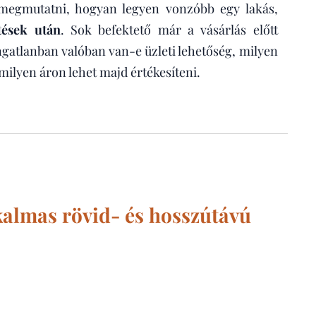
megmutatni, hogyan legyen vonzóbb egy lakás,
tések után
. Sok befektető már a vásárlás előtt
gatlanban valóban van-e üzleti lehetőség, milyen
milyen áron lehet majd értékesíteni.
lkalmas rövid- és hosszútávú