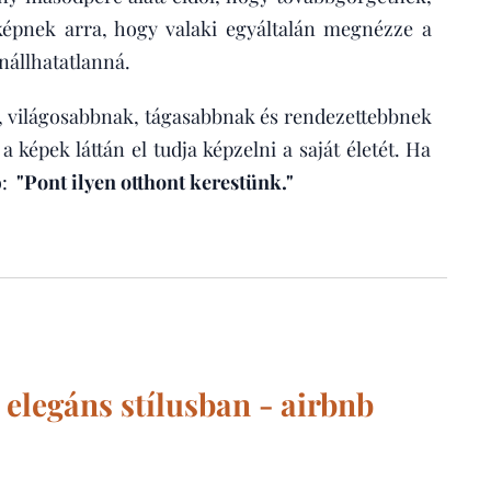
 képnek arra, hogy valaki egyáltalán megnézze a
nállhatatlanná.
it, világosabbnak, tágasabbnak és rendezettebbnek
 képek láttán el tudja képzelni a saját életét. Ha
ó:
"Pont ilyen otthont kerestünk."
 elegáns stílusban - airbnb