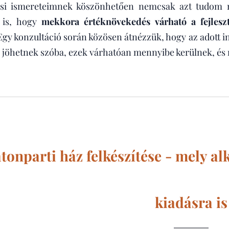
ési ismereteimnek köszönhetően nemcsak azt tudom 
 is, hogy
mekkora értéknövekedés várható a fejlesz
gy konzultáció során közösen átnézzük, hogy az adott in
k jöhetnek szóba, ezek várhatóan mennyibe kerülnek, és 
tonparti ház felkészítése - mely a
kiadásra is