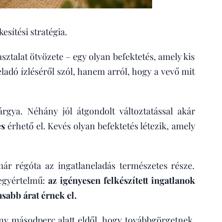
esítési stratégia.
sztalat ötvözete – egy olyan befektetés, amely kis
eladó ízléséről szól, hanem arról, hogy a vevő mit
rgya. Néhány jól átgondolt változtatással akár
és
érhető el. Kevés olyan befektetés létezik, amely
r régóta az ingatlaneladás természetes része.
 egyértelmű:
az igényesen felkészített ingatlanok
sabb árat érnek el.
ány másodperc alatt eldől, hogy továbbgörgetnek,