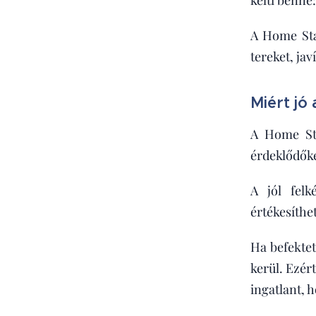
A Home Stag
tereket, ja
Miért jó
A Home Sta
érdeklődők
A jól felk
értékesíthe
Ha befektet
kerül. Ezér
ingatlant, h