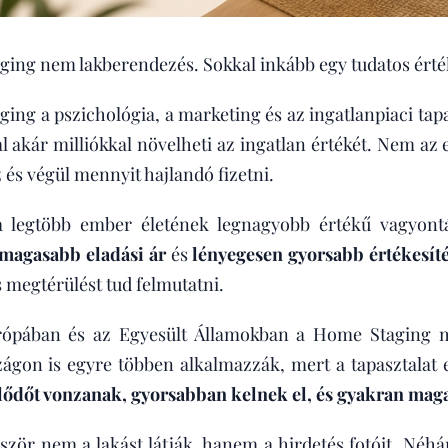
ing nem lakberendezés. Sokkal inkább egy tudatos érték
ing a pszichológia, a marketing és az ingatlanpiaci tapa
al akár milliókkal növelheti az ingatlan értékét. Nem az 
z és végül mennyit hajlandó fizetni.
a legtöbb ember életének legnagyobb értékű vagyontá
 magasabb eladási ár
és
lényegesen gyorsabb értékesít
 megtérülést tud felmutatni.
ópában és az Egyesült Államokban a Home Staging má
ágon is egyre többen alkalmazzák, mert a tapasztalat
ődőt vonzanak, gyorsabban kelnek el, és gyakran maga
ször nem a lakást látják, hanem a hirdetés fotóit. Néh