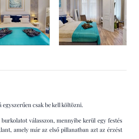
 egyszerűen csak be kell költözni.
burkolatot válasszon, mennyibe kerül egy festés
tlant, amely már az első pillanatban azt az érzést