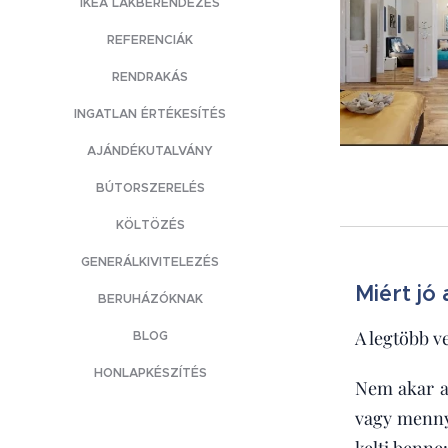
IKEA LAKBERENDEZÉS
REFERENCIÁK
RENDRAKÁS
INGATLAN ÉRTÉKESÍTÉS
AJÁNDÉKUTALVÁNY
BÚTORSZERELÉS
KÖLTÖZÉS
GENERÁLKIVITELEZÉS
Miért jó
BERUHÁZÓKNAK
A legtöbb v
BLOG
HONLAPKÉSZÍTÉS
Nem akar az
vagy mennyi
kelti benne