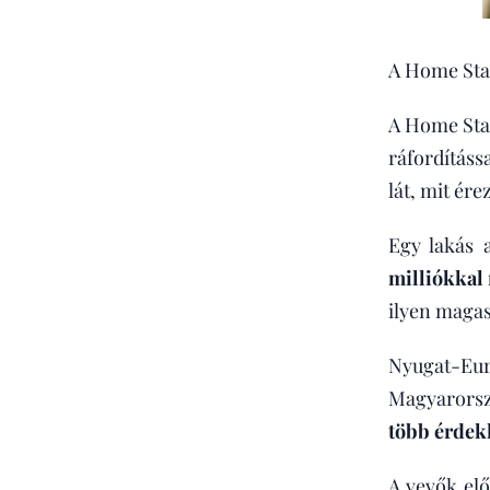
A Home Stag
A Home Stag
ráfordításs
lát, mit ére
Egy lakás 
milliókkal
ilyen magas
Nyugat-Eur
Magyarorsz
több érdekl
A vevők elő