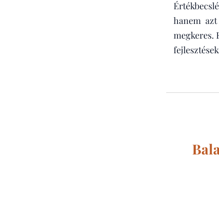
Értékbecsl
hanem azt
megkeres. E
fejlesztése
Bala