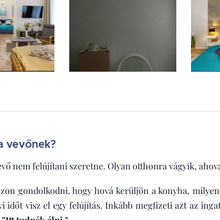
 a vevőnek?
evő nem felújítani szeretne. Olyan otthonra vágyik, ahová
on gondolkodni, hogy hová kerüljön a konyha, milyen 
 időt visz el egy felújítás. Inkább megfizeti azt az inga
:
"Itt tudnék élni."