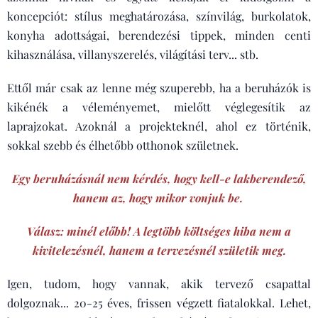
koncepciót: stílus meghatározása, színvilág, burkolatok,
konyha adottságai, berendezési tippek, minden centi
kihasználása, villanyszerelés, világítási terv... stb.
Ettől már csak az lenne még szuperebb, ha a beruházók is
kikénék a véleményemet, mielőtt véglegesítik az
laprajzokat. Azoknál a projekteknél, ahol ez történik,
sokkal szebb és élhetőbb otthonok születnek.
Egy beruházásnál nem kérdés, hogy kell-e lakberendező,
hanem az, hogy mikor vonjuk be.
Válasz: minél előbb! A legtöbb költséges hiba nem a
kivitelezésnél, hanem a tervezésnél születik meg.
Igen, tudom, hogy vannak, akik tervező csapattal
dolgoznak... 20-25 éves, frissen végzett fiatalokkal. Lehet,