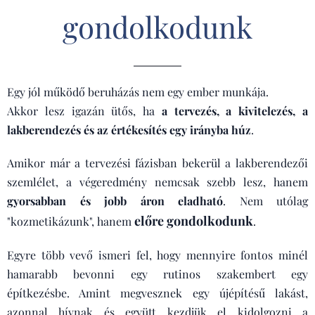
gondolkodunk
Egy jól működő beruházás nem egy ember munkája.
Akkor lesz igazán ütős, ha
a tervezés, a kivitelezés, a
lakberendezés és az értékesítés egy irányba húz
.
Amikor már a tervezési fázisban bekerül a lakberendezői
szemlélet, a végeredmény nemcsak szebb lesz, hanem
gyorsabban és jobb áron eladható
. Nem utólag
előre gondolkodunk
"kozmetikázunk", hanem
.
Egyre több vevő ismeri fel, hogy mennyire fontos minél
hamarabb bevonni egy rutinos szakembert egy
építkezésbe. Amint megvesznek egy újépítésű lakást,
azonnal hívnak és együtt kezdjük el kidolgozni a