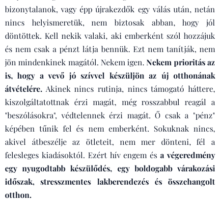
bizonytalanok, vagy épp újrakezdők egy válás után, netán
nincs helyismeretük, nem biztosak abban, hogy jól
döntöttek. Kell nekik valaki, aki emberként szól hozzájuk
és nem csak a pénzt látja bennük. Ezt nem tanítják, nem
jön mindenkinek magától. Nekem igen.
Nekem prioritás az
is, hogy a vevő jó szívvel készüljön az új otthonának
átvételére.
Akinek nincs rutinja, nincs támogató háttere,
kiszolgáltatottnak érzi magát, még rosszabbul reagál a
"beszólásokra", védtelennek érzi magát. Ő csak a "pénz"
képében tűnik fel és nem emberként. Sokuknak nincs,
akivel átbeszélje az ötleteit, nem mer dönteni, fél a
felesleges kiadásoktól. Ezért hív engem és
a végeredmény
egy nyugodtabb készülődés, egy boldogabb várakozási
időszak, stresszmentes lakberendezés és összehangolt
otthon.