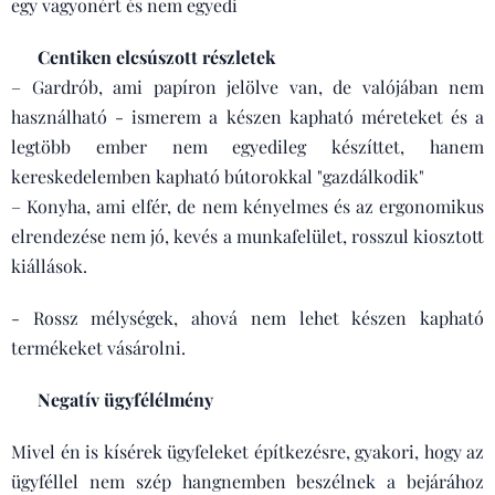
egy vagyonért és nem egyedi
❌ Centiken elcsúszott részletek
– Gardrób, ami papíron jelölve van, de valójában nem
használható - ismerem a készen kapható méreteket és a
legtöbb ember nem egyedileg készíttet, hanem
kereskedelemben kapható bútorokkal "gazdálkodik"
– Konyha, ami elfér, de nem kényelmes és az ergonomikus
elrendezése nem jó, kevés a munkafelület, rosszul kiosztott
kiállások.
- Rossz mélységek, ahová nem lehet készen kapható
termékeket vásárolni.
❌ Negatív ügyfélélmény
Mivel én is kísérek ügyfeleket építkezésre, gyakori, hogy az
ügyféllel nem szép hangnemben beszélnek a bejárához