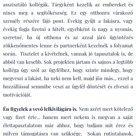
asszisztáló kollégák. Tárgyként kezelik az embereket és
nincs meg a segítőkészség. Ez egy otthonra várakozó
személy részére fájó pont. Évekig gyűjt a lakásra, vagy
évekig fogja fizetni a hitelt, egyébként is nagy a nyomás,
szeretné, ha új otthona és az azzal járó ügyintézés
zökkenőmentes lenne és partnerként kezelnék a folyamat
során. Tisztelet a kivételnek, vannak jó tapasztalok is, de
abból van kesebb. Sok projekten jártam és sajnos a legtöbb
kolléga úgy szól az ügyfélhez, hogy szinte mindegy, hogy
megveszi a lakást, ha neki nem kell, majd jön más... ezzel a
hozzállással semmibe veszi az ügyfél döntését és elveszi a
motivációját.
Én figyelek a vevő lelkivilágára is.
Nem azért mert kötelező
vagy fizet érte... hanem mert nekem is megvan a saját
élettapasztalatom már ahhoz, hogy tudjam mit érez és
milyen támogatásra van szüksége. Sokan rutintalanok,