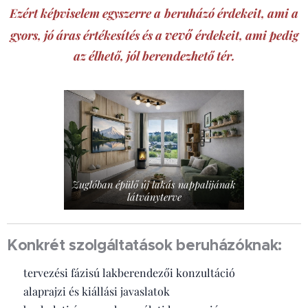
Ezért képviselem egyszerre a
beruházó
érdekeit, ami a
vevő
gyors, jó áras értékesítés és a
érdekeit, ami pedig
az élhető, jól berendezhető tér.
Zuglóban épülő új lakás nappalijának
látványterve
Konkrét szolgáltatások beruházóknak:
✔ tervezési fázisú lakberendezői konzultáció
✔ alaprajzi és kiállási javaslatok