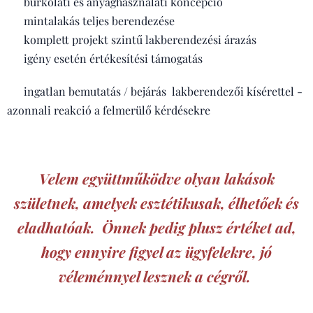
✔ burkolati és anyaghasználati koncepció
✔ mintalakás teljes berendezése
✔ komplett projekt szintű lakberendezési árazás
✔ igény esetén értékesítési támogatás
✔ ingatlan bemutatás / bejárás lakberendezői kísérettel -
azonnali reakció a felmerülő kérdésekre
Velem együttműködve olyan lakások
születnek, amelyek esztétikusak, élhetőek és
eladhatóak. Önnek pedig plusz értéket ad,
hogy ennyire figyel az ügyfelekre, jó
véleménnyel lesznek a cégről.