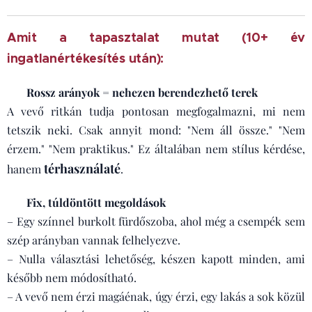
Amit a tapasztalat mutat (10+ év
ingatlanértékesítés után):
❌ Rossz arányok = nehezen berendezhető terek
A vevő ritkán tudja pontosan megfogalmazni, mi nem
tetszik neki. Csak annyit mond: "Nem áll össze." "Nem
érzem." "Nem praktikus." Ez általában nem stílus kérdése,
térhasználaté
hanem
.
❌ Fix, túldöntött megoldások
– Egy színnel burkolt fürdőszoba, ahol még a csempék sem
szép arányban vannak felhelyezve.
– Nulla választási lehetőség, készen kapott minden, ami
később nem módosítható.
– A vevő nem érzi magáénak, úgy érzi, egy lakás a sok közül