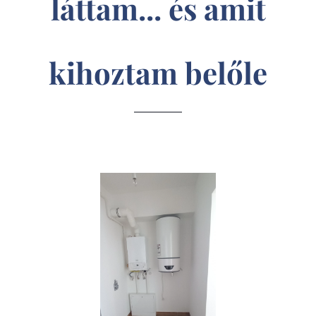
láttam... és amit
kihoztam belőle