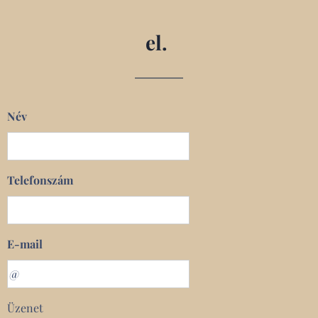
el.
Név
Telefonszám
E-mail
Üzenet