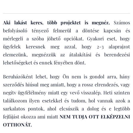
Aki lakást keres, több projektet is megnéz.
Számos
befolyásoló tényező felmerül a döntése kapcsán és
mérlegeli a szóba jöhető opciókat. Gyakori eset, hogy
ügyfelek keresnek meg azzal, hogy 2-3 alaprajzot
elemezünk, megnézzük az átalakítási és berendezési
lehetőségeket és ennek fényében dönt.
Beruházóként lehet, hogy Ön nem is gondol arra, hány
szerződés hiúsul meg amiatt, hogy a rossz elrendezés, vagy
negítv ügyfélélmény miatt egy vevő visszalép. Heti szinten
találkozom ilyen esetekkel és tudom, hol vannak azok a
sarkalatos pontok, ahol elcsúszik a dolog és e legtöbb
fejfájást okozza ami miatt
NEM
TUDJA OTT ELKÉPZELNI
OTTHONÁT.