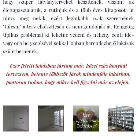
hogy szuper látványterveket készítenek, viszont az
élettapasztalatuk, a rutinjuk és a több éves kitaposott út
nincs meg nekik, ezért leginkább csak szeretnének
"túlesni" a terv elkészítésén és nem gondolják át. Rengeteg
tipikus problémát ki lehetne védeni és néhény centi ide-
vagy oda helyzetésével sokkal jobban berendezhető lakások
születhetnének.
Ezer feletti lakásban jártam már, közel száz konyhát
terveztem, hetente többször járok mindenféle lakásban,
pontosan tudom, hogy mikre kell figyelni már az elején.
Egy
ügyfelemmel
"bejáráson"