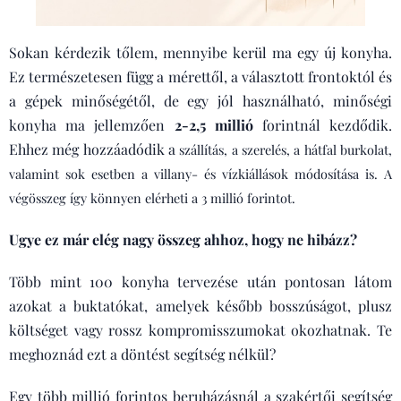
Sokan kérdezik tőlem, mennyibe kerül ma egy új konyha.
Ez természetesen függ a mérettől, a választott frontoktól és
a gépek minőségétől, de egy jól használható, minőségi
konyha ma jellemzően
2-2,5 millió
forintnál kezdődik.
Ehhez még hozzáadódik a
s
zállítás, a szerelés, a hátfal burkolat,
valamint sok esetben a villany- és vízkiállások
módosítása is.
A
végösszeg így könnyen elérheti a 3 millió forintot.
Ugye ez már elég nagy összeg ahhoz, hogy ne hibázz?
Több mint 100 konyha tervezése után pontosan látom
azokat a buktatókat, amelyek később bosszúságot, plusz
költséget vagy rossz kompromisszumokat okozhatnak. Te
meghoznád ezt a döntést segítség nélkül?
Egy több millió forintos beruházásnál a szakértői segítség