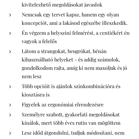
kivitelezhető megoldásokat javaslok
Nemcsak egy tervet kapsz, hanem egy olyan
koncepciót, ami a lakásod egészébe illeszkedik.
Én végzem a helyszíni felmérést, a centiékért én
vagyok a felelős
Látom a strangokat, beugrókat, bénán
kihasználható helyeket - és addig számolok,
gondolkodom rajta, amíg ki nem maxoljuk és jó
nem lesz
Több opcióit is ajánlok színkombinációra és
kiosztásra is
Figyelek az ergonómiai elrendezésre
Személyre szabott, gyakorlati megoldásokat
kínálok, mert több éves rutin van mögöttem
Lesz időd átgondolni, tudjuk módosítani, nem