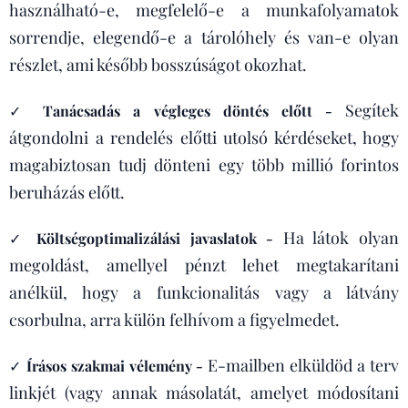
használható-e, megfelelő-e a munkafolyamatok
sorrendje, elegendő-e a tárolóhely és van-e olyan
részlet, ami később bosszúságot okozhat.
Segítek
✓
Tanácsadás a végleges döntés előtt -
átgondolni a rendelés előtti utolsó kérdéseket, hogy
magabiztosan tudj dönteni egy több millió forintos
beruházás előtt.
Ha látok olyan
✓
Költségoptimalizálási javaslatok -
megoldást, amellyel pénzt lehet megtakarítani
anélkül, hogy a funkcionalitás vagy a látvány
csorbulna, arra külön felhívom a figyelmedet.
E-mailben elküldöd a terv
✓
Írásos szakmai vélemény -
linkjét (vagy annak másolatát, amelyet módosítani