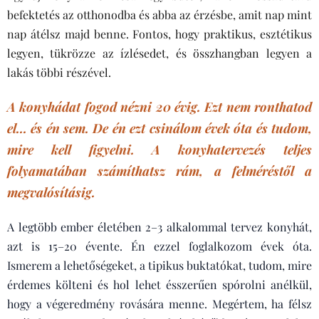
befektetés az otthonodba és abba az érzésbe, amit nap mint
nap átélsz majd benne. Fontos, hogy praktikus, esztétikus
legyen, tükrözze az ízlésedet, és összhangban legyen a
lakás többi részével.
A konyhádat fogod nézni 20 évig. Ezt nem ronthatod
el... és én sem. De én ezt csinálom évek óta és tudom,
mire kell figyelni.
A konyhatervezés teljes
folyamatában számíthatsz rám, a felméréstől a
megvalósításig.
A legtöbb ember életében 2–3 alkalommal tervez konyhát,
azt is 15–20 évente. Én ezzel foglalkozom évek óta.
Ismerem a lehetőségeket, a tipikus buktatókat, tudom, mire
érdemes költeni és hol lehet ésszerűen spórolni anélkül,
hogy a végeredmény rovására menne. Megértem, ha félsz