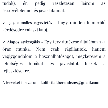
tudok), én pedig részletesen leírom az
észrevételeimet és javaslataimat.
hogy minden felmerülő
✓
3-4 e-mailes egyeztetés -
kérdésedre választ kapj.
Egy terv átnézése általában 2-3
✓
Alapos átvizsgálás -
órás munka. Nem csak rápillantok, hanem
végiggondolom a használhatóságot, megkeresem a
lehetséges hibákat és javaslatot teszek a
fejlesztésekre.
A terveket ide várom:
kolibrilakberendezes@gmail.com