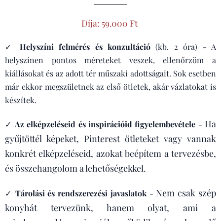
Díja: 59.000 Ft
✓
Helyszíni felmérés és konzultáció
(kb. 2 óra) - A
helyszínen pontos méreteket veszek, ellenőrzöm a
kiállásokat és az adott tér műszaki adottságait. Sok esetben
már ekkor megszületnek az első ötletek, akár vázlatokat is
készítek.
Ha
✓
Az elképzeléseid és inspirációid figyelembevétele -
gyűjtöttél képeket, Pinterest ötleteket vagy vannak
konkrét elképzeléseid, azokat beépítem a tervezésbe,
és összehangolom a lehetőségekkel.
Nem csak szép
✓
Tárolási és rendszerezési javaslatok -
konyhát tervezünk, hanem olyat, ami a