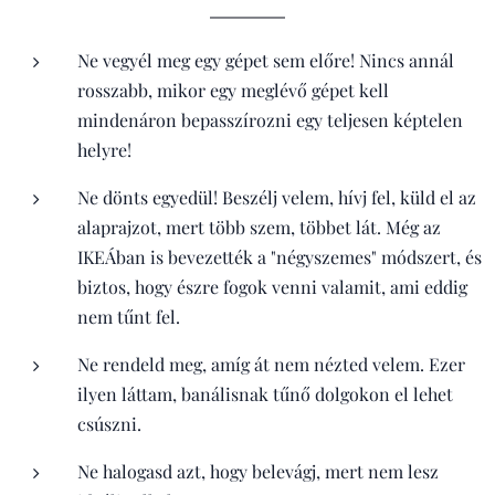
Ne vegyél meg egy gépet sem előre! Nincs annál
rosszabb, mikor egy meglévő gépet kell
mindenáron bepasszírozni egy teljesen képtelen
helyre!
Ne dönts egyedül! Beszélj velem, hívj fel, küld el az
alaprajzot, mert több szem, többet lát. Még az
IKEÁban is bevezették a "négyszemes" módszert, és
biztos, hogy észre fogok venni valamit, ami eddig
nem tűnt fel.
Ne rendeld meg, amíg át nem nézted velem. Ezer
ilyen láttam, banálisnak tűnő dolgokon el lehet
csúszni.
Ne halogasd azt, hogy belevágj, mert nem lesz