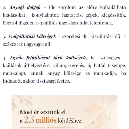
2.
Anyagi dolgok
- ide sorolom az előre kalkulálható
kiadásokat: konyhabútor, háztartási gépek, kiegészítők.
Esettől függően 1-3 milliós nagyságrendet jelentenek.
3.
Szolgáltatási költségek
- szerelési díj, kiszállítási díj -
százezres nagyságrend
4.
Egyéb felújítással járó költségek
, ha szükséges -
kiállások áthelyeztése, villanyszerelés, új hátfal (csempe,
munkalap), ennek anyag költsége és munkadíja, ha
indokolt, akkor tisztasági festés.