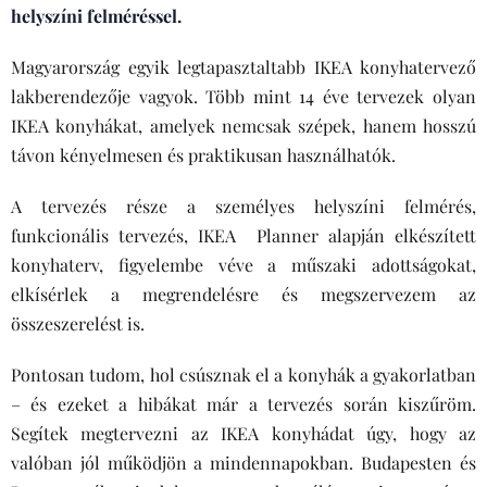
helyszíni felméréssel.
Magyarország egyik legtapasztaltabb IKEA konyhatervező
lakberendezője vagyok. Több mint 14 éve tervezek olyan
IKEA konyhákat, amelyek nemcsak szépek, hanem hosszú
távon kényelmesen és praktikusan használhatók.
A tervezés része a személyes helyszíni felmérés,
funkcionális tervezés, IKEA Planner alapján elkészített
konyhaterv, figyelembe véve a műszaki adottságokat,
elkísérlek a megrendelésre és megszervezem az
összeszerelést is.
Pontosan tudom, hol csúsznak el a konyhák a gyakorlatban
– és ezeket a hibákat már a tervezés során kiszűröm.
Segítek megtervezni az IKEA konyhádat úgy, hogy az
valóban jól működjön a mindennapokban. Budapesten és