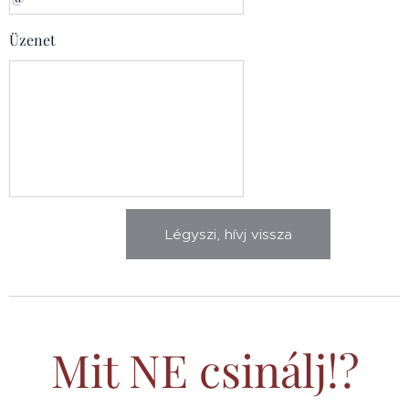
Üzenet
Légyszi, hívj vissza
Mit NE csinálj!?