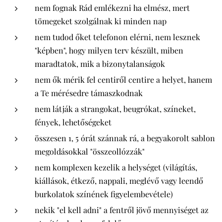
nem fognak Rád emlékezni ha elmész, mert
tömegeket szolgálnak ki minden nap
nem tudod őket telefonon elérni, nem lesznek
"képben", hogy milyen terv készült, miben
maradtatok, mik a bizonytalanságok
nem ők mérik fel centiről centire a helyet, hanem
a Te mérésedre támaszkodnak
nem látják a strangokat, beugrókat, színeket,
fények, lehetőségeket
összesen 1, 5 órát szánnak rá, a begyakorolt sablon
megoldásokkal "összeollózzák"
nem komplexen kezelik a helységet (világítás,
kiállások, étkező, nappali, meglévő vagy leendő
burkolatok színének figyelembevétele)
nekik "el kell adni" a fentről jövő mennyiséget az