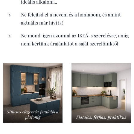
ideális alkalom...
Ne felejtsd el a nevem és a honlapom, és amint
aktuális már hívj is!
Ne mondj igen azonnal az IKEÁ-s szerelésre, amíg
nem kértünk árajánlatot a saját szerelőinktől.
Stílusos elegencia padlótól a
plafonig
Fiatalos, férfias, praktikus