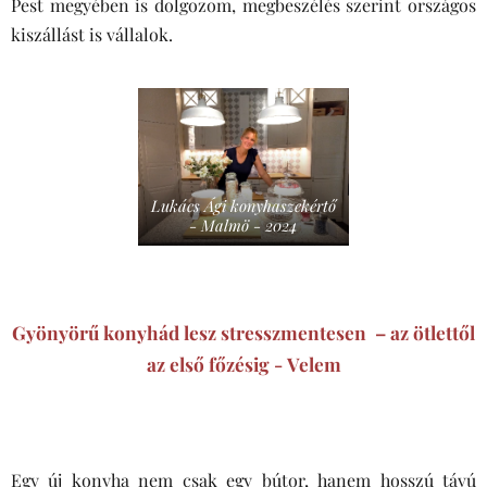
Pest megyében is dolgozom, megbeszélés szerint országos
kiszállást is vállalok.
Lukács Ági konyhaszekértő
- Malmö - 2024
Gyönyörű konyhád lesz stresszmentesen
– az ötlettől
az első főzésig -
Velem
Egy új konyha nem csak egy bútor, hanem hosszú távú