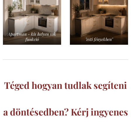
Apartman - kis helyen sok
funkció
"esti fényekben"
Téged hogyan tudlak segíteni
a döntésedben? Kérj ingyenes