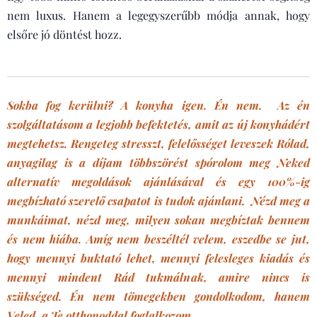
nem luxus. Hanem a legegyszerűbb módja annak, hogy
elsőre jó döntést hozz.
Sokba fog kerülni? A konyha igen. Én nem. Az én
szolgáltatásom a legjobb befektetés, amit az új konyhádért
megtehetsz. Rengeteg stresszt, felelősséget leveszek Rólad,
anyagilag is a díjam többszörést spórolom meg Neked
alternatív megoldások ajánlásával és egy 100%-ig
megbízható szerelő csapatot is tudok ajánlani. Nézd meg a
munkáimat, nézd meg, milyen sokan megbíztak bennem
és nem hiába. Amíg nem beszéltél velem, eszedbe se jut,
hogy mennyi buktató lehet, mennyi felesleges kiadás és
mennyi mindent Rád tukmálnak, amire nincs is
szükséged. Én nem tömegekben gondolkodom, hanem
Veled, a Te otthonoddal foglalkozom.