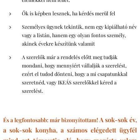
Ők is képben lesznek, ha kérdés merül fel
Személyes ügynek tekintik, nem egy kipiálható név
vagy a listán, hanem egy olyan fontos személy,
akinek évekre készítünk valamit
A szerelők már a rendelés előtt meg tudják
mondani, hogy mennyiért vállalják a szerelést,
ezért el tudod dönteni, hogy a mi csapatunkkal
szeretnéd, vagy IKEÁS szerelőkkel kéred a
szerelést.
A sok-sok év,
És a legfontosabb: már bizonyítottam!
a sok-sok konyha, a számos elégedett ügyfél