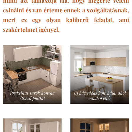
mind azt támasztja alá, hogy megérte velem
csinálni és van érteme ennek a szolgáltatásnak,
mert ez egy olyan kaliberű feladat, ami
szakértelmet igényel.
Praktikus sarok konyha
Új ház tágas konyhája, ahol
étkező pulttal
minden elfér