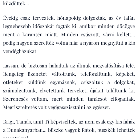
küzdöttek...
Évekig csak terveztek, hónapokig dolgoztak, az év talán
legnehezebb időszakát fogták ki, amikor minden döcögve
ment a karantén miatt. Minden csúszott, várni kellett...
pedig nagyon szerették volna már a nyáron megnyitni a kis
vendégházukat.
Lassan, de biztosan haladtak az álmuk megvalósítása felé.
Rengeteg üzenetet váltottunk, telefonáltunk, képeket,
ötleteket küldünk egymásnak, csiszoltuk a dolgokat,
számolgattunk, elvetettünk terveket, újakat találtunk ki.
Szerencsés voltam, mert minden tanácsot elfogadtak,
Megtiszteltetés volt végigasszisztálni az egészet.
Brigi, Tamás, amit Ti képviseltek, az nem csak egy kis faház
a Dunakanyarban... büszke vagyok Rátok, büszkék lehettek