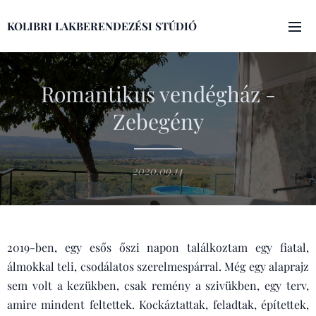
KOLIBRI LAKBERENDEZÉSI STÚDIÓ
Romantikus vendégház -
Zebegény
2020.09.14
2019-ben, egy esős őszi napon találkoztam egy fiatal,
álmokkal teli, csodálatos szerelmespárral. Még egy alaprajz
sem volt a kezükben, csak remény a szivükben, egy terv,
amire mindent feltettek. Kockáztattak, feladtak, építettek,