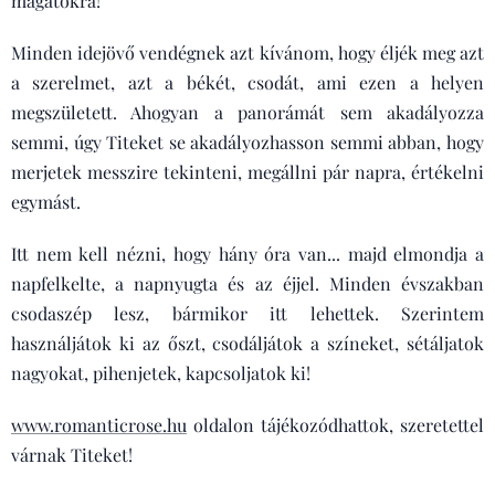
magatokra!
Minden idejövő vendégnek azt kívánom, hogy éljék meg azt
a szerelmet, azt a békét, csodát, ami ezen a helyen
megszületett. Ahogyan a panorámát sem akadályozza
semmi, úgy Titeket se akadályozhasson semmi abban, hogy
merjetek messzire tekinteni, megállni pár napra, értékelni
egymást.
Itt nem kell nézni, hogy hány óra van... majd elmondja a
napfelkelte, a napnyugta és az éjjel. Minden évszakban
csodaszép lesz, bármikor itt lehettek. Szerintem
használjátok ki az őszt, csodáljátok a színeket, sétáljatok
nagyokat, pihenjetek, kapcsoljatok ki!
www.romanticrose.hu
oldalon tájékozódhattok, szeretettel
várnak Titeket!