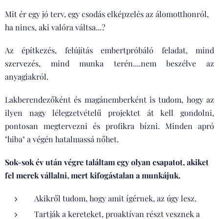
Mit ér egy jó terv, egy csodás elképzelés az álomotthonról,
ha nincs, aki valóra váltsa...?
Az építkezés, felújítás embertpróbáló feladat, mind
szervezés, mind munka terén....nem beszélve az
anyagiakról.
Lakberendezőként és magánemberként is tudom, hogy az
ilyen nagy lélegzetvételű projektet át kell gondolni,
pontosan megtervezni és profikra bízni. Minden apró
"hiba" a végén hatalmassá nőhet.
Sok-sok év után végre találtam egy olyan csapatot, akiket
fel merek vállalni, mert kifogástalan a munkájuk.
Akikről tudom, hogy amit ígérnek, az úgy lesz.
Tartják a kereteket, proaktívan részt vesznek a