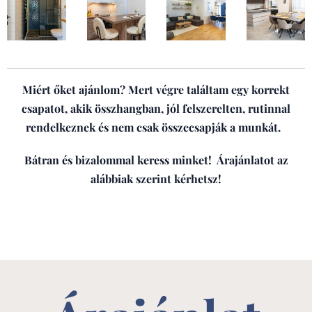
Miért őket ajánlom? Mert végre találtam egy korrekt
csapatot, akik összhangban, jól felszerelten, rutinnal
rendelkeznek és nem csak összecsapják a munkát.
Bátran és bizalommal keress minket! Árajánlatot az
alábbiak szerint kérhetsz!